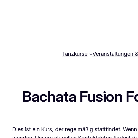
Zum
Inhalt
springen
Tanzkurse
Veranstaltungen 
Bachata Fusion Fo
Dies ist ein Kurs, der regelmäßig stattfindet. We
wenden. Unsere aktuellen Kontaktdaten findest d