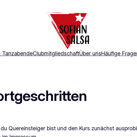
& Tanzabende
Clubmitgliedschaft
Über uns
Häufige Frage
rtgeschritten
nn du Quereinsteiger bist und den Kurs zunächst auspro
u im Impressum.